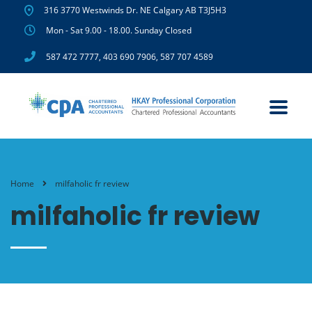
316 3770 Westwinds Dr. NE Calgary AB T3J5H3
Mon - Sat 9.00 - 18.00. Sunday Closed
587 472 7777
,
403 690 7906
,
587 707 4589
Home
milfaholic fr review
milfaholic fr review