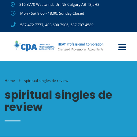
316 3770 Westwinds Dr. NE Calgary AB T3J5H3
Mon - Sat 9.00 - 18.00. Sunday Closed
587 472 7777
,
403 690 7906
,
587 707 4589
Home
spiritual singles de review
spiritual singles de
review